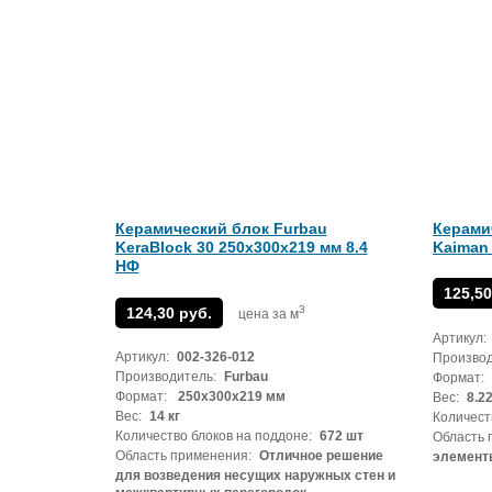
Керамический блок Furbau
Керами
KeraBlock 30 250х300х219 мм 8.4
Kaiman 
НФ
125,50
3
124,30 руб.
цена за м
Артикул:
Артикул:
002-326-012
Производ
Производитель:
Furbau
Формат:
Формат:
250х300х219 мм
Вес:
8.22
Вес:
14 кг
Количест
Количество блоков на поддоне:
672 шт
Область 
Область применения:
Отличное решение
элементы
для возведения несущих наружных стен и