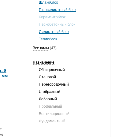
Шлакоблок
Газосиликатный блок
Керамзитоблок
Пескобетонный блок
Силикатный блок
Теплоблок
Все виды
(47)
Назначение
Облицовочный
ный
9 мм
Стеновой
Перегородочный
U-образный
Доборный
Профильный
Вентиляционный
Фундаментный
т
ие