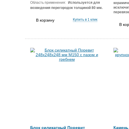
Область применения:
Используется для
керамиче
исключит
возведения перегородок толщиной 80 мм.
перевязк
Купить в 1 клик
В корзину
В ко
Блок силикатный Поревит
Камень