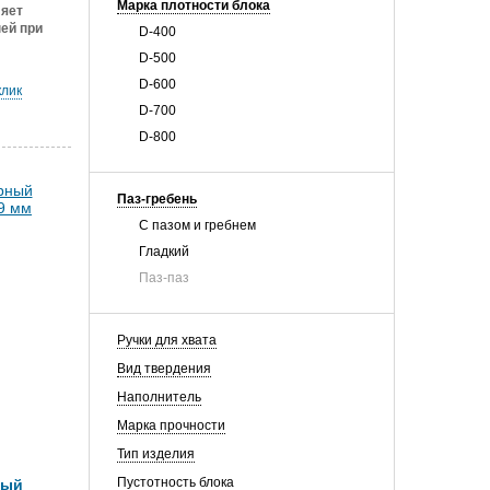
Марка плотности блока
ляет
ей при
D-400
D-500
D-600
клик
D-700
D-800
Паз-гребень
С пазом и гребнем
Гладкий
Паз-паз
Ручки для хвата
Вид твердения
Наполнитель
Марка прочности
Тип изделия
Пустотность блока
ный