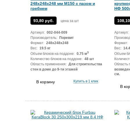
248х248х248 мм М150 с пазом и
крупно
гребнем
НФ 500
93,80 руб.
108,10
цена за шт
Артикул:
002-044-009
Артикул:
Производитель:
Поревит
Производ
Формат:
248x248x248
Формат:
Вес:
19.5 кг
Вес:
14.4
3
Объем блоков на поддоне:
0.75 м
Объем бл
Количество блоков на поддоне:
48 шт
Количест
Область применения:
Для строительства
Область 
стен в доме до 9-ти этажей
возведен
см.
Купить в 1 клик
В корзину
В ко