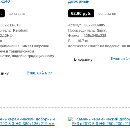
0x140
доборный
.
62,60 руб.
цена за шт
цена за шт.
002-111-018
Артикул:
002-003-005
итель:
Kerakam
Производитель:
Simat
2.12НФ
Формат:
125х248х238
кг
Вес:
10.7 кг
применения:
Имеет широкое
Количество блоков на поддоне:
80 ш
ние в традиционном
ьстве, подобно традиционному
Купить в 1 
В корзину
Купить в 1 клик
рзину