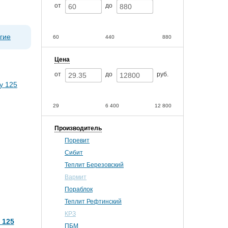
от
до
гие
60
440
880
Цена
от
до
руб.
29
6 400
12 800
Производитель
Поревит
Сибит
Теплит Березовский
Вармит
Пораблок
Теплит Рефтинский
КРЗ
 125
ПБМ