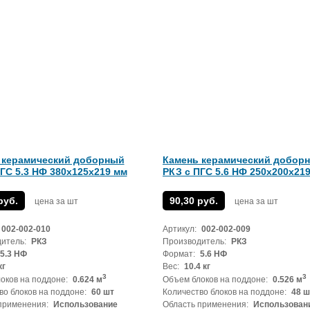
 керамический доборный
Камень керамический добор
ГС 5.3 НФ 380х125х219 мм
РКЗ с ПГС 5.6 НФ 250х200х21
руб.
90,30 руб.
цена за шт
цена за шт
002-002-010
Артикул:
002-002-009
итель:
РКЗ
Производитель:
РКЗ
5.3 НФ
Формат:
5.6 НФ
кг
Вес:
10.4 кг
3
3
оков на поддоне:
0.624 м
Объем блоков на поддоне:
0.526 м
во блоков на поддоне:
60 шт
Количество блоков на поддоне:
48 ш
применения:
Использование
Область применения:
Использован