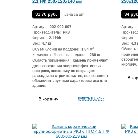
2.1 НФ 250х120х140 мм
250x12
31,70 руб.
34 руб
цена за шт
Артикул:
002-002-007
Артикул:
Производитель:
РКЗ
Производ
Формат:
2.1 НФ
Формат:
Вес:
4.7 кг
Вес:
4.3 
3
Область 
Объем блоков на поддоне:
1.84 м
примене
Количество блоков на поддоне:
280 шт
строител
Область применения:
Камень применяют
кирпичу.
для возведения энергоэффективных
построек, поскольку он сокращает
расходы на строительство, но позволяет
В ко
обеспечить нужные характеристики для
здания.
Купить в 1 клик
В корзину