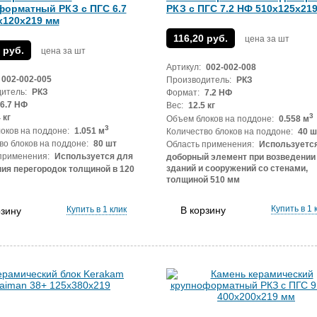
форматный РКЗ с ПГС 6.7
РКЗ с ПГС 7.2 НФ 510х125х21
х120х219 мм
116,20 руб.
цена за шт
 руб.
цена за шт
Артикул:
002-002-008
002-002-005
Производитель:
РКЗ
итель:
РКЗ
Формат:
7.2 НФ
6.7 НФ
Вес:
12.5 кг
3
 кг
Объем блоков на поддоне:
0.558 м
3
оков на поддоне:
1.051 м
Количество блоков на поддоне:
40 ш
во блоков на поддоне:
80 шт
Область применения:
Используется
применения:
Используется для
доборный элемент при возведении
зданий и сооружений со стенами,
ия перегородок толщиной в 120
толщиной 510 мм
Купить в 1 
Купить в 1 клик
В корзину
рзину