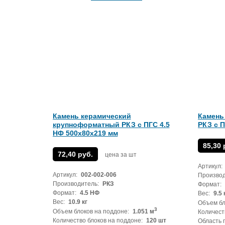
Камень керамический
Камень
крупноформатный РКЗ с ПГС 4.5
РКЗ с П
НФ 500х80х219 мм
85,30 
72,40 руб.
цена за шт
Артикул:
Артикул:
002-002-006
Производ
Производитель:
РКЗ
Формат:
Формат:
4.5 НФ
Вес:
9.5 
Вес:
10.9 кг
Объем бл
3
Объем блоков на поддоне:
1.051 м
Количест
Количество блоков на поддоне:
120 шт
Область 