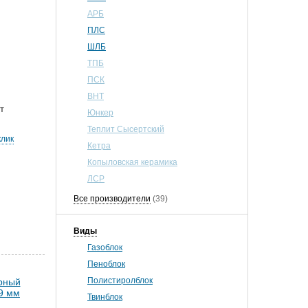
АРБ
ПЛС
ШЛБ
ТПБ
ПСК
ВНТ
т
Юнкер
Теплит Сысертский
клик
Кетра
Копыловская керамика
ЛСР
Все производители
(39)
Виды
Газоблок
Пеноблок
Полистиролблок
Твинблок