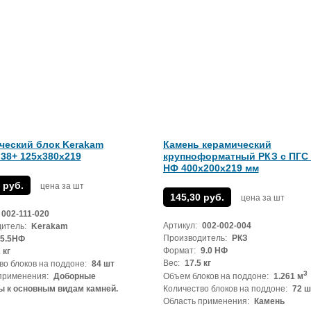
ческий блок Kerakam
Камень керамический
38+ 125x380x219
крупноформатный РКЗ с ПГС 
НФ 400х200х219 мм
 руб.
цена за шт
145,30 руб.
цена за шт
002-111-020
Артикул:
002-002-004
итель:
Kerakam
Производитель:
РКЗ
5.5НФ
Формат:
9.0 НФ
 кг
Вес:
17.5 кг
во блоков на поддоне:
84 шт
3
применения:
Доборные
Объем блоков на поддоне:
1.261 м
 к основным видам камней.
Количество блоков на поддоне:
72 ш
Область применения:
Камень