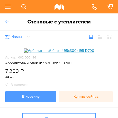
Стеновые с утеплителем
Фильтр
Артикул 002-000-196
Арболитовый блок 495х300х195 D700
7 200
a
за шт.
В наличии
В корзину
Купить сейчас