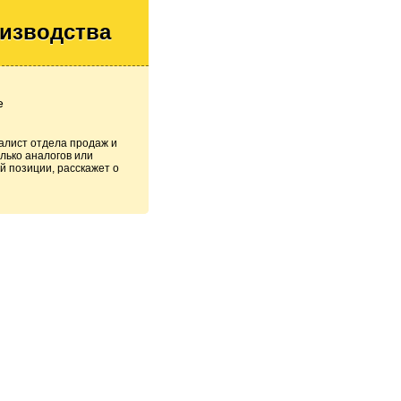
оизводства
е
алист отдела продаж и
лько аналогов или
й позиции, расскажет о